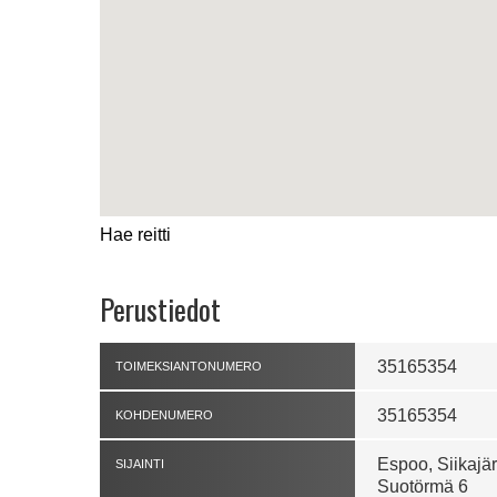
Hae reitti
Perustiedot
35165354
TOIMEKSIANTONUMERO
35165354
KOHDENUMERO
Espoo, Siikajär
SIJAINTI
Suotörmä 6