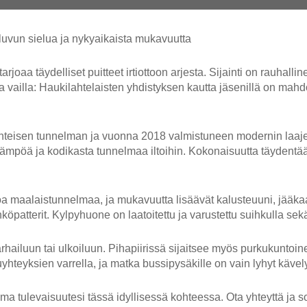
uvun sielua ja nykyaikaista mukavuutta
oaa täydelliset puitteet irtiottoon arjesta. Sijainti on rauhall
a vailla: Haukilahtelaisten yhdistyksen kautta jäsenillä on mahd
kenteisen tunnelman ja vuonna 2018 valmistuneen modernin laaj
ämpöä ja kodikasta tunnelmaa iltoihin. Kokonaisuutta täydentää 
 aitoa maalaistunnelmaa, ja mukavuutta lisäävät kalusteuuni, j
atterit. Kylpyhuone on laatoitettu ja varustettu suihkulla sekä
tarhailuun tai ulkoiluun. Pihapiirissä sijaitsee myös purkukunto
uyhteyksien varrella, ja matka bussipysäkille on vain lyhyt kävel
 tulevaisuutesi tässä idyllisessä kohteessa. Ota yhteyttä ja s