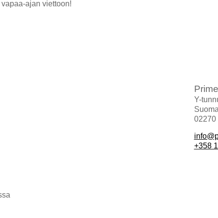
 vapaa-ajan viettoon!
Prim
Y-tunn
Suomal
02270
info@p
+358 1
ssa