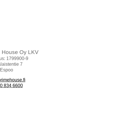
e House Oy LKV
us: 1799900-9
aistentie 7
 Espoo
rimehouse.fi
0 834 6600