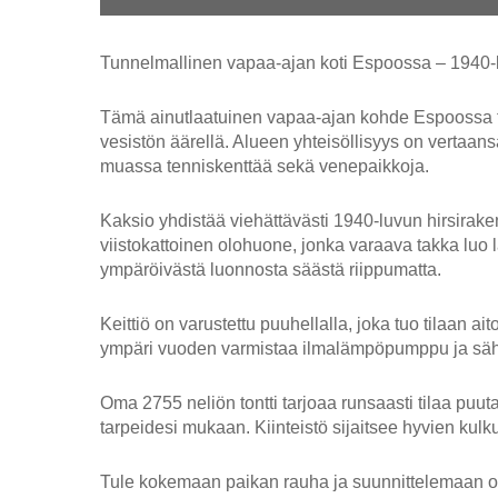
Tunnelmallinen vapaa-ajan koti Espoossa – 1940-l
Tämä ainutlaatuinen vapaa-ajan kohde Espoossa tarj
vesistön äärellä. Alueen yhteisöllisyys on vertaans
muassa tenniskenttää sekä venepaikkoja.
Kaksio yhdistää viehättävästi 1940-luvun hirsira
viistokattoinen olohuone, jonka varaava takka luo l
ympäröivästä luonnosta säästä riippumatta.
Keittiö on varustettu puuhellalla, joka tuo tilaan
ympäri vuoden varmistaa ilmalämpöpumppu ja sähköp
Oma 2755 neliön tontti tarjoaa runsaasti tilaa puu
tarpeidesi mukaan. Kiinteistö sijaitsee hyvien kulk
Tule kokemaan paikan rauha ja suunnittelemaan oma