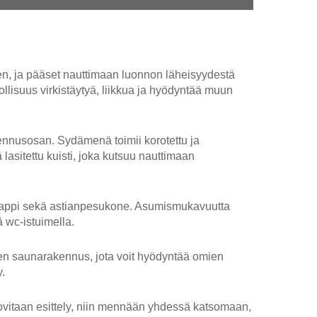
inen, ja pääset nauttimaan luonnon läheisyydestä
ollisuus virkistäytyä, liikkua ja hyödyntää muun
ennusosan. Sydämenä toimii korotettu ja
lasitettu kuisti, joka kutsuu nauttimaan
ääkaappi sekä astianpesukone. Asumismukavuutta
 wc-istuimella.
inen saunarakennus, jota voit hyödyntää omien
y.
ovitaan esittely, niin mennään yhdessä katsomaan,