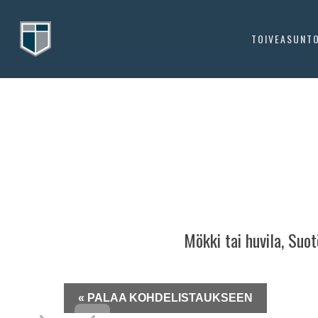
Skip
to
TOIVEASUNT
main
content
Mökki tai huvila, Suot
« PALAA KOHDELISTAUKSEEN