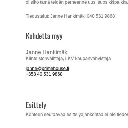
olisiko tämä teidän perheenne uusi suosikkipaikka
Tiedustelut: Janne Hankimäki 040 531 9868
Kohdetta myy
Janne Hankimäki
Kiinteistönvälittäjä, LKV kaupanvahvistaja
janne@primehouse.fi
+358 40 531 9868
Esittely
Kohteen seuraavaa esittelyajankohtaa ei ole tiedo