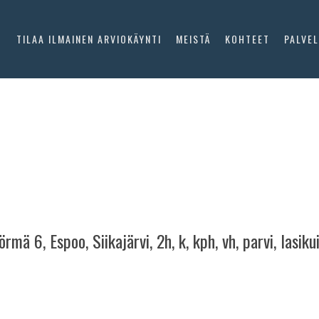
O
TILAA ILMAINEN ARVIOKÄYNTI
MEISTÄ
KOHTEET
PALVE
örmä 6, Espoo, Siikajärvi, 2h, k, kph, vh, parvi, lasik