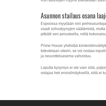
Kun asuntojen myynti toteutetaan suunn
Asunnon stailaus osana laa
Espoossa myydään niin perheasuntoja, mo
vaadi sohvatyynyjen säätämistä, mutta v
pitkälti sen perusteella, miltä kokonais
Prime House yhdistää kiinteistönvälit
toteutetaan oikein, se voi nostaa lopul
ja neuvotteluasema vahvistuu.
Lopulta kysymys ei ole vain siitä, paljo
ostajaa heti ensisilmäyksellä, siitä ei 