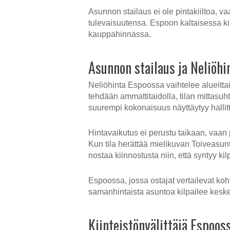
Asunnon stailaus ei ole pintakiiltoa, 
tulevaisuutensa. Espoon kaltaisessa ki
kauppahinnassa.
Asunnon stailaus ja Neliöhi
Neliöhinta Espoossa vaihtelee alueittai
tehdään ammattitaidolla, tilan mittasu
suurempi kokonaisuus näyttäytyy hallit
Hintavaikutus ei perustu taikaan, vaan
Kun tila herättää mielikuvan Toiveasu
nostaa kiinnostusta niin, että syntyy kil
Espoossa, jossa ostajat vertailevat ko
samanhintaista asuntoa kilpailee keske
Kiinteistönvälittäjä Espoos