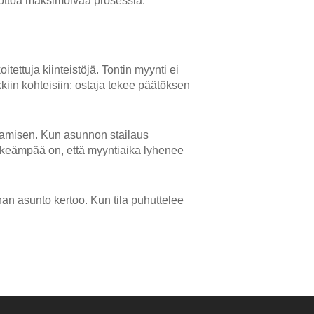
tuottoa maksimoivaa prosessia.
ettuja kiinteistöjä. Tontin myynti ei
kiin kohteisiin: ostaja tekee päätöksen
aamisen. Kun asunnon stailaus
tärkeämpää on, että myyntiaika lyhenee
inan asunto kertoo. Kun tila puhuttelee