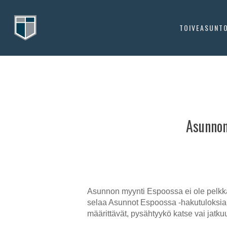
Skip
to
TOIVEASUNT
main
content
Asunnon
Asunnon myynti Espoossa ei ole pelkkä 
selaa Asunnot Espoossa -hakutuloksia, 
määrittävät, pysähtyykö katse vai jatku