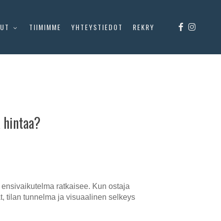
FACEBOOK
INSTAGR
LUT
TIIMIMME
YHTEYSTIEDOT
REKRY
 hintaa?
 ensivaikutelma ratkaisee. Kun ostaja
, tilan tunnelma ja visuaalinen selkeys