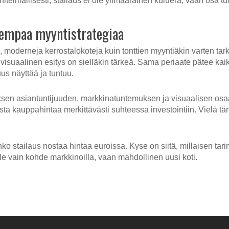
itelmallisesti, stailaus ei ole ylimääräinen kuluerä, vaan osa 
jempaa myyntistrategiaa
derneja kerrostalokoteja kuin tonttien myyntiäkin varten tarkoit
isuaalinen esitys on sielläkin tärkeä. Sama periaate pätee kaik
uus näyttää ja tuntuu.
yksen asiantuntijuuden, markkinatuntemuksen ja visuaalisen os
lista kauppahintaa merkittävästi suhteessa investointiin. Vielä 
nko stailaus nostaa hintaa euroissa. Kyse on siitä, millaisen tar
tule vain kohde markkinoilla, vaan mahdollinen uusi koti.