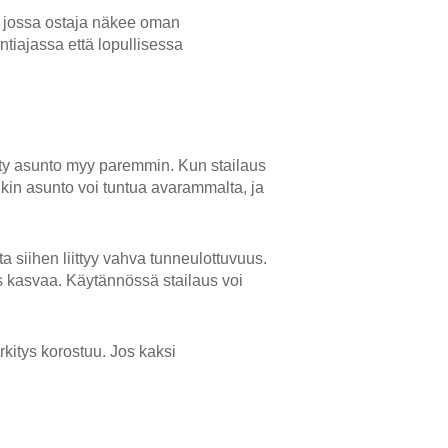
a, jossa ostaja näkee oman
tiajassa että lopullisessa
etty asunto myy paremmin. Kun stailaus
kin asunto voi tuntua avarammalta, ja
 siihen liittyy vahva tunneulottuvuus.
 kasvaa. Käytännössä stailaus voi
kitys korostuu. Jos kaksi