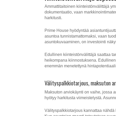
Ammattitaitoinen kiinteistönvälittäjä y
dokumentaatio, vaan markkinointimateri
harkitusti.
Prime House hyödyntää asiantuntijuutta
asuntoa tunnistamattomaksi, vaan tuoda
asuntokuvaaminen, on investointi näky
Edullinen kiinteistönvälittäjä saattaa t
heikompana kiinnostuksena. Edullinen 
enemmän menetettynä hintapotentiaali
Välityspalkkiotarjous, maksuton ar
Maksuton arviokäynti on vaihe, jossa a
hyötyy harkitusta viimeistelystä. Asunn
Välityspalkkiotarjous kannattaa nähdä