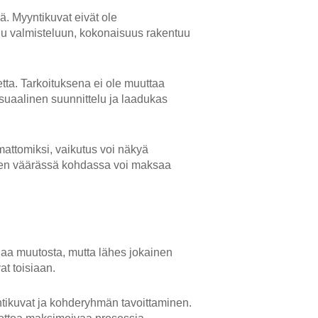
ä. Myyntikuvat eivät ole
tuu valmisteluun, kokonaisuus rakentuu
tta. Tarkoituksena ei ole muuttaa
suaalinen suunnittelu ja laadukas
imattomiksi, vaikutus voi näkyä
inen väärässä kohdassa voi maksaa
ajaa muutosta, mutta lähes jokainen
at toisiaan.
tikuvat ja kohderyhmän tavoittaminen.