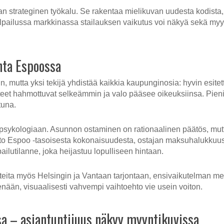
vaan strateginen työkalu. Se rakentaa mielikuvan uudesta kodist
lpailussa markkinassa stailauksen vaikutus voi näkyä sekä myyn
nta Espoossa
n, mutta yksi tekijä yhdistää kaikkia kaupunginosia: hyvin esit
hteet hahmottuvat selkeämmin ja valo pääsee oikeuksiinsa. Pieni
tuna.
 psykologiaan. Asunnon ostaminen on rationaalinen päätös, mutta
nto Espoo -tasoisesta kokonaisuudesta, ostajan maksuhalukkuus
pailutilanne, joka heijastuu lopulliseen hintaan.
hteita myös Helsingin ja Vantaan tarjontaan, ensivaikutelman mer
nään, visuaalisesti vahvempi vaihtoehto vie usein voiton.
sa – asiantuntijuus näkyy myyntikuvissa