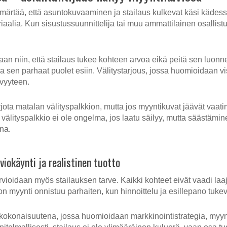
mmärtää, että asuntokuvaaminen ja stailaus kulkevat käsi kädess
aalia. Kun sisustussuunnittelija tai muu ammattilainen osallis
an niin, että stailaus tukee kohteen arvoa eikä peitä sen luonne
 sen parhaat puolet esiin. Välitystarjous, jossa huomioidaan vi
vyyteen.
arjota matalan välityspalkkion, mutta jos myyntikuvat jäävät vaat
välityspalkkio ei ole ongelma, jos laatu säilyy, mutta säästäm
na.
viokäynti ja realistinen tuotto
rvioidaan myös stailauksen tarve. Kaikki kohteet eivät vaadi la
on myynti onnistuu parhaiten, kun hinnoittelu ja esillepano tukev
 kokonaisuutena, jossa huomioidaan markkinointistrategia, myyn