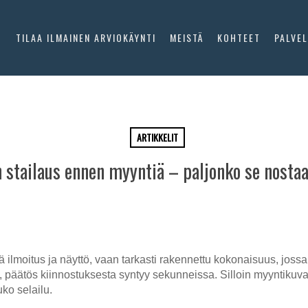
O
TILAA ILMAINEN ARVIOKÄYNTI
MEISTÄ
KOHTEET
PALVE
ARTIKKELIT
 stailaus ennen myyntiä – paljonko se nostaa
ilmoitus ja näyttö, vaan tarkasti rakennettu kokonaisuus, jossa
päätös kiinnostuksesta syntyy sekunneissa. Silloin myyntikuvat
uko selailu.