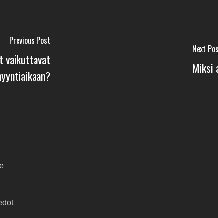
Previous Post
Next Po
t vaikuttavat
Miksi 
yyntiaikaan?
e
edot