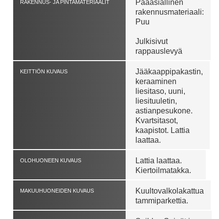
Pääasiallinen
RAKENNUS- JA PINTAMATERIAALIT
rakennusmateriaali:
Puu
Julkisivut
rappauslevyä
Jääkaappipakastin,
KEITTIÖN KUVAUS
keraaminen
liesitaso, uuni,
liesituuletin,
astianpesukone.
Kvartsitasot,
kaapistot. Lattia
laattaa.
Lattia laattaa.
OLOHUONEEN KUVAUS
Kiertoilmatakka.
Kuultovalkolakattua
MAKUUHUONEIDEN KUVAUS
tammiparkettia.