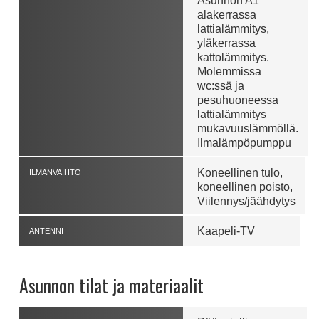
Asunnon A1
alakerrassa
lattialämmitys,
yläkerrassa
kattolämmitys.
Molemmissa
wc:ssä ja
pesuhuoneessa
lattialämmitys
mukavuuslämmöllä.
Ilmalämpöpumppu
Koneellinen tulo,
ILMANVAIHTO
koneellinen poisto,
Viilennys/jäähdytys
Kaapeli-TV
ANTENNI
Asunnon tilat ja materiaalit