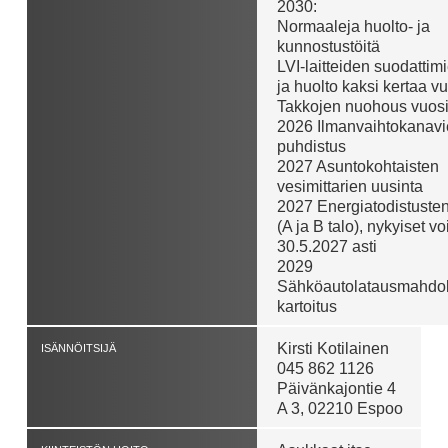
2030:
Normaaleja huolto- ja
kunnostustöitä
LVI-laitteiden suodattim
ja huolto kaksi kertaa vu
Takkojen nuohous vuosi
2026 Ilmanvaihtokanav
puhdistus
2027 Asuntokohtaisten
vesimittarien uusinta
2027 Energiatodistusten
(A ja B talo), nykyiset 
30.5.2027 asti
2029
Sähköautolatausmahdol
kartoitus
Kirsti Kotilainen
ISÄNNÖITSIJÄ
045 862 1126
Päivänkajontie 4
A 3, 02210 Espoo