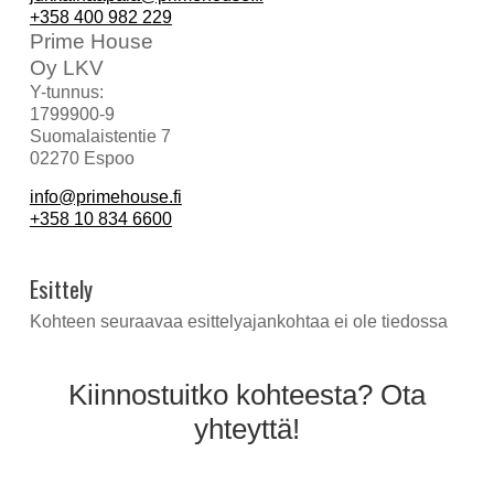
+358 400 982 229
Prime House
Oy LKV
Y-tunnus:
1799900-9
Suomalaistentie 7
02270 Espoo
info@primehouse.fi
+358 10 834 6600
Esittely
Kohteen seuraavaa esittelyajankohtaa ei ole tiedossa
Kiinnostuitko kohteesta? Ota
yhteyttä!