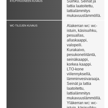
Suihku. Seinät ja
KYLPYHUONEEN KUVAUS
lattia laatoitettu,
lattialämmitys
mukavuuslämmöllä.
Alakerran wc: wc-
WC-TILOJEN KUVAUS
istuin, käsisuihku,
pesuallas,
allaskaappi,
valopeili.
Kurakaivo,
pesukoneliitäntä,
seinäkaappi,
korkea kaappi.
LTO-kone
viilennyksellä,
lämminvesivaraaja.
Seinät ja lattia
laatoitettu,
lattialämmitys
mukavuuslämmöllä.
Yläkerran wc: wc-
istuin, käsisuihku,