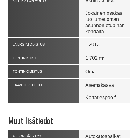
Asukkaat itse
KIINTEISTÖN HOITO
Jokainen osakas
luo lumet oman
asunnon etupihan
kohdalta.
E2013
ENERGIATODISTUS
1 702 m²
TONTIN KOKO
Oma
TONTIN OMISTUS
Asemakaava
KAAVOITUSTIEDOT
Kartat.espoo.fi
Muut lisätiedot
Autokatospaikat
AUTON SÄILYTYS