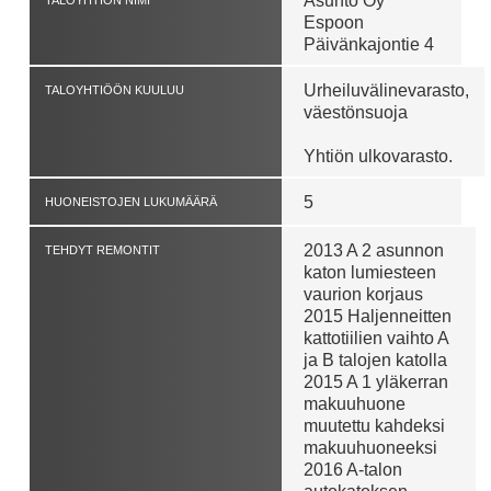
Asunto Oy
TALOYHTIÖN NIMI
Espoon
Päivänkajontie 4
Urheiluvälinevarasto,
TALOYHTIÖÖN KUULUU
väestönsuoja
Yhtiön ulkovarasto.
5
HUONEISTOJEN LUKUMÄÄRÄ
2013 A 2 asunnon
TEHDYT REMONTIT
katon lumiesteen
vaurion korjaus
2015 Haljenneitten
kattotiilien vaihto A
ja B talojen katolla
2015 A 1 yläkerran
makuuhuone
muutettu kahdeksi
makuuhuoneeksi
2016 A-talon