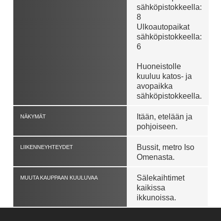
sähköpistokkeella:
8
Ulkoautopaikat
sähköpistokkeella:
6
Huoneistolle
kuuluu katos- ja
avopaikka
sähköpistokkeella.
Itään, etelään ja
NÄKYMÄT
pohjoiseen.
Bussit, metro Iso
LIIKENNEYHTEYDET
Omenasta.
Sälekaihtimet
MUUTA KAUPPAAN KUULUVAA
kaikissa
ikkunoissa.