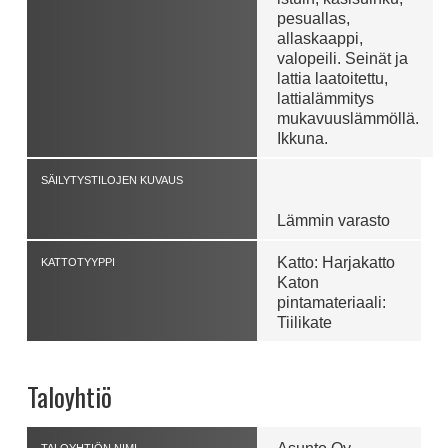
pesuallas,
allaskaappi,
valopeili. Seinät ja
lattia laatoitettu,
lattialämmitys
mukavuuslämmöllä.
Ikkuna.
SÄILYTYSTILOJEN KUVAUS
Lämmin varasto
Katto: Harjakatto
KATTOTYYPPI
Katon
pintamateriaali:
Tiilikate
Taloyhtiö