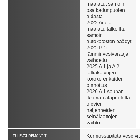
maalattu, samoin
osa kadunpuolen
aidasta
2022 Aitoja
maalattu talkoilla,
samoin
autokatosten päädyt
2025 B 5
lämminvesivaraaja
vaihdettu
2025 A 1 ja A 2
lattiakaivojen
korokerenkaiden
pinnoitus
2026 A 1 saunan
ikkunan alapuolella
olevien
haljenneiden
seinälaattojen
vaihto
Kunnossapitotarveselvi
TULEVAT REMONTIT