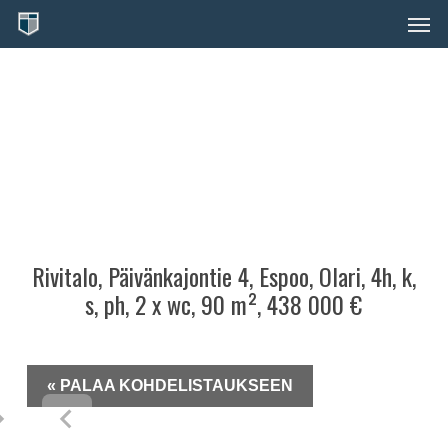
Skip
Men
to
main
content
Rivitalo, Päivänkajontie 4, Espoo, Olari, 4h, k,
s, ph, 2 x wc, 90 m², 438 000 €
« PALAA KOHDELISTAUKSEEN