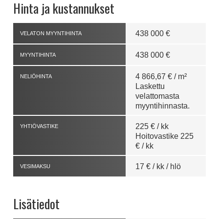
Hinta ja kustannukset
438 000 €
VELATON MYYNTIHINTA
438 000 €
MYYNTIHINTA
4 866,67 € / m²
NELIÖHINTA
Laskettu
velattomasta
myyntihinnasta.
225 € / kk
YHTIÖVASTIKE
Hoitovastike 225
€ / kk
17 € / kk / hlö
VESIMAKSU
Lisätiedot