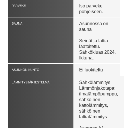
Iso parveke
PARVEKE
pohjoiseen.
Asunnossa on
SAUNA
sauna
Seinät ja lattia
laatoitettu.
Sähkökiuas 2024.
Ikkuna.
Ei luokiteltu
ASUNNON KUNTO
Sähkölämmitys
LÄMMITYSJÄRJESTELMÄ
Lämmönjakotapa:
ilmalämpöpumppu,
sähköinen
kattolämmitys,
sähköinen
lattialämmitys