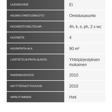
Ei
UUDISKOHDE
Omistusasunto
ASUMIS-OMISTUSMUOTO
4h, k, s, ph, 2 x wc
HUONEISTOSELITELMÄ
4
HUONEITA
90 m²
ASUINPINTA-ALA
Yhtiöjärjestyksen
LISÄTIETOJA PINTA-ALASTA
mukainen
2010
RAKENNUSVUOSI
2010
KÄYTTÖÖNOTTOVUOSI
Heti
VAPAUTUMINEN