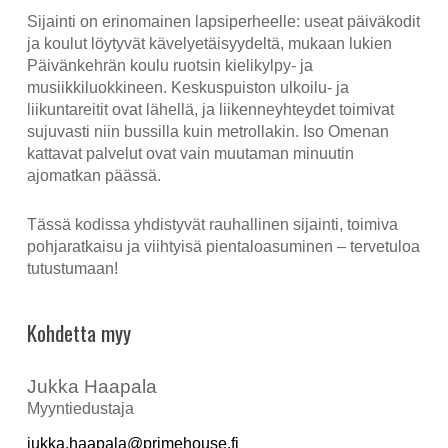
Sijainti on erinomainen lapsiperheelle: useat päiväkodit
ja koulut löytyvät kävelyetäisyydeltä, mukaan lukien
Päivänkehrän koulu ruotsin kielikylpy- ja
musiikkiluokkineen. Keskuspuiston ulkoilu- ja
liikuntareitit ovat lähellä, ja liikenneyhteydet toimivat
sujuvasti niin bussilla kuin metrollakin. Iso Omenan
kattavat palvelut ovat vain muutaman minuutin
ajomatkan päässä.
Tässä kodissa yhdistyvät rauhallinen sijainti, toimiva
pohjaratkaisu ja viihtyisä pientaloasuminen – tervetuloa
tutustumaan!
Kohdetta myy
Jukka Haapala
Myyntiedustaja
jukka.haapala@primehouse.fi