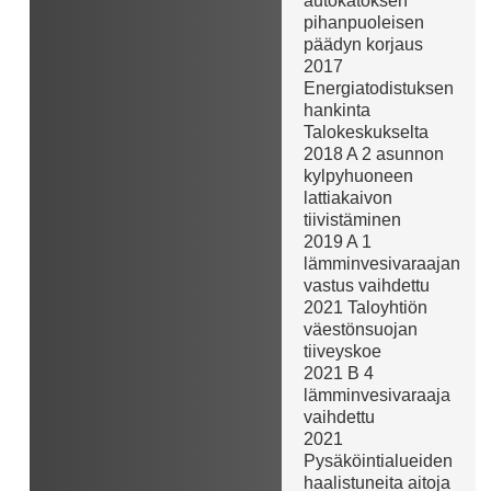
autokatoksen
pihanpuoleisen
päädyn korjaus
2017
Energiatodistuksen
hankinta
Talokeskukselta
2018 A 2 asunnon
kylpyhuoneen
lattiakaivon
tiivistäminen
2019 A 1
lämminvesivaraajan
vastus vaihdettu
2021 Taloyhtiön
väestönsuojan
tiiveyskoe
2021 B 4
lämminvesivaraaja
vaihdettu
2021
Pysäköintialueiden
haalistuneita aitoja