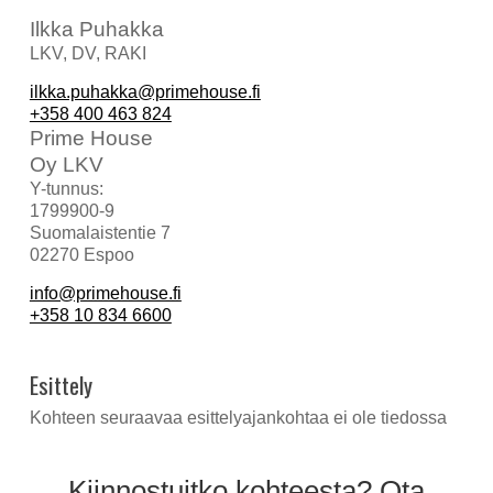
Ilkka Puhakka
LKV, DV, RAKI
ilkka.puhakka@primehouse.fi
+358 400 463 824
Prime House
Oy LKV
Y-tunnus:
1799900-9
Suomalaistentie 7
02270 Espoo
info@primehouse.fi
+358 10 834 6600
Esittely
Kohteen seuraavaa esittelyajankohtaa ei ole tiedossa
Kiinnostuitko kohteesta? Ota