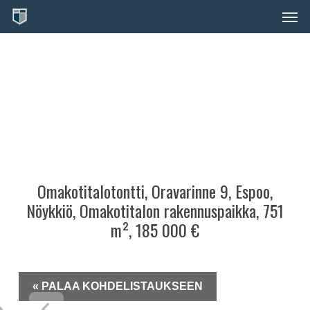
Skip
Men
to
main
content
Omakotitalotontti, Oravarinne 9, Espoo,
Nöykkiö, Omakotitalon rakennuspaikka, 751
m², 185 000 €
« PALAA KOHDELISTAUKSEEN