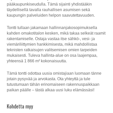
pääkaupunkiseudulla. Tämä sijainti yhdistääkin
täydellisellä tavalla rauhallisen asumisen sekä
kaupungin palveluiden helpon saavutettavuuden.
Tontti tullaan jakamaan hallinnanjakosopimuksella
kahden omakotitalon kesken, mikä takaa selkeät raamit
rakentamiselle. Ostaja vastaa itse sähkö-, vesi- ja
viemäriliittymien hankkimisesta, mikä mahdollistaa
teknisten ratkaisujen valitsemisen omien tarpeiden
mukaisesti. Tuleva hallinta-alue on osa laajempaa,
yhteensä 1 866 m² kokonaisuutta.
Tämä tontti odottaa uusia omistajiaan luomaan tänne
jotain pysyvää ja arvokasta. Ota yhteyttä ja tule
tutustumaan tähän erinomaiseen rakennuspaikkaan
paikan päälle – tästä alkaa uusi luku elämässäsi!
Kohdetta myy