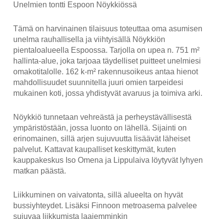
Unelmien tontti Espoon Nöykkiössä
Tämä on harvinainen tilaisuus toteuttaa oma asumisen
unelma rauhallisella ja viihtyisällä Nöykkiön
pientaloalueella Espoossa. Tarjolla on upea n. 751 m²
hallinta-alue, joka tarjoaa täydelliset puitteet unelmiesi
omakotitalolle. 162 k-m² rakennusoikeus antaa hienot
mahdollisuudet suunnitella juuri omien tarpeidesi
mukainen koti, jossa yhdistyvät avaruus ja toimiva arki.
Nöykkiö tunnetaan vehreästä ja perheystävällisestä
ympäristöstään, jossa luonto on lähellä. Sijainti on
erinomainen, sillä arjen sujuvuutta lisäävät läheiset
palvelut. Kattavat kaupalliset keskittymät, kuten
kauppakeskus Iso Omena ja Lippulaiva löytyvät lyhyen
matkan päästä.
Liikkuminen on vaivatonta, sillä alueelta on hyvät
bussiyhteydet. Lisäksi Finnoon metroasema palvelee
sujuvaa liikkumista laajemminkin