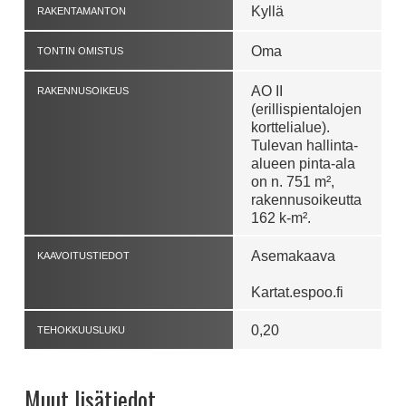
Kyllä
RAKENTAMANTON
Oma
TONTIN OMISTUS
AO II
RAKENNUSOIKEUS
(erillispientalojen
korttelialue).
Tulevan hallinta-
alueen pinta-ala
on n. 751 m²,
rakennusoikeutta
162 k-m².
Asemakaava
KAAVOITUSTIEDOT
Kartat.espoo.fi
0,20
TEHOKKUUSLUKU
Muut lisätiedot