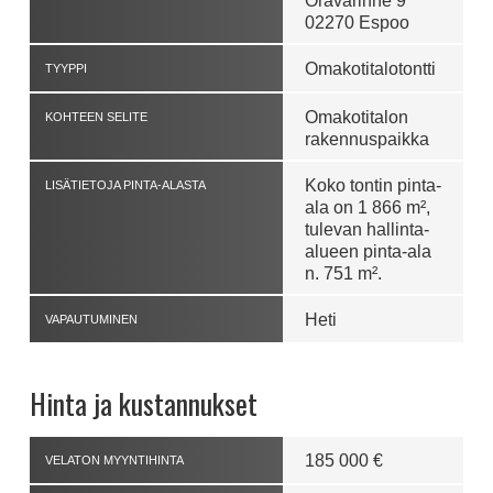
Oravarinne 9
02270 Espoo
Omakotitalotontti
TYYPPI
Omakotitalon
KOHTEEN SELITE
rakennuspaikka
Koko tontin pinta-
LISÄTIETOJA PINTA-ALASTA
ala on 1 866 m²,
tulevan hallinta-
alueen pinta-ala
n. 751 m².
Heti
VAPAUTUMINEN
Hinta ja kustannukset
185 000 €
VELATON MYYNTIHINTA