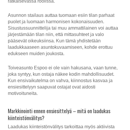
ratkaisevassa roolissa.
Asunnon stailaus auttaa tuomaan esiin tilan parhaat
puolet ja luomaan harmonisen kokonaisuuden.
Sisustussuunnittelija tai muu ammattilainen voi auttaa
järjestämään tilan niin, että mittasuhteet ja valo
pääsevät oikeuksiinsa. Kun tämä yhdistetään
laadukkaaseen asuntokuvaamiseen, kohde erottuu
edukseen muiden joukosta.
Toiveasunto Espoo ei ole vain hakusana, vaan tunne,
joka syntyy, kun ostaja näkee kodin mahdollisuudet.
Kun ensivaikutelma on vahva, kiinnostus kasvaa ja
ensiesittelyyn saapuvat ostajat ovat aidosti
motivoituneita.
Markkinointi ennen ensiesittelyä – mitä on laadukas
kiinteistönvälitys?
Laadukas kiinteistönvälitys tarkoittaa myös aktiivista