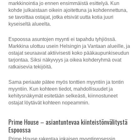
markkinointia jo ennen ensimmäistä esittelyä. Kun
kohde julkaistaan oikein ajoitettuna ja kohdennettuna,
se tavoittaa ostajat, jotka etsivät uutta kotia juuri
kyseiseltä alueelta.
Espoossa asuntojen myynti ei tapahdu tyhjiössä.
Markkina ulottuu usein Helsingin ja Vantaan alueille, ja
ostajat seuraavat aktiivisesti koko pääkaupunkiseudun
tarjontaa. Siksi näkyvyys ja oikea kohderyhmä ovat
ratkaisevia tekijöitä.
Sama periaate pätee myös tonttien myyntiin ja tontin
myyntiin. Kun kohteen tiedot, mahdollisuudet ja
kehitysnäkymät esitetään selkeästi, kiinnostuneet
ostajat löytävät kohteen nopeammin.
Prime House – asiantuntevaa kiinteistönvälitystä
Espoossa
Prime House rakentaa jokaisen myyntiprosessin