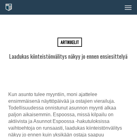
Skip
Men
to
main
content
ARTIKKELIT
Laadukas kiinteistönvälitys näkyy jo ennen ensiesittelyä
Kun asunto tulee myyntiin, moni ajattelee
ensimmäisenä näyttöpäivää ja ostajien vierailuja.
Todellisuudessa onnistunut asunnon myynti alkaa
paljon aikaisemmin. Espoossa, missä kilpailu on
aktiivista ja Asunnot Espoossa -hakutuloksissa
vaihtoehtoja on runsaasti, laadukas kiinteistönvälitys
näkyy jo ennen kuin yksikään ostaja saapuu