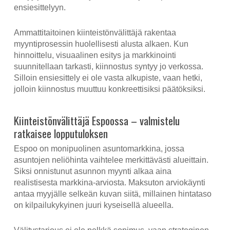
ensiesittelyyn.
Ammattitaitoinen kiinteistönvälittäjä rakentaa
myyntiprosessin huolellisesti alusta alkaen. Kun
hinnoittelu, visuaalinen esitys ja markkinointi
suunnitellaan tarkasti, kiinnostus syntyy jo verkossa.
Silloin ensiesittely ei ole vasta alkupiste, vaan hetki,
jolloin kiinnostus muuttuu konkreettisiksi päätöksiksi.
Kiinteistönvälittäjä Espoossa – valmistelu
ratkaisee lopputuloksen
Espoo on monipuolinen asuntomarkkina, jossa
asuntojen neliöhinta vaihtelee merkittävästi alueittain.
Siksi onnistunut asunnon myynti alkaa aina
realistisesta markkina-arviosta. Maksuton arviokäynti
antaa myyjälle selkeän kuvan siitä, millainen hintataso
on kilpailukykyinen juuri kyseisellä alueella.