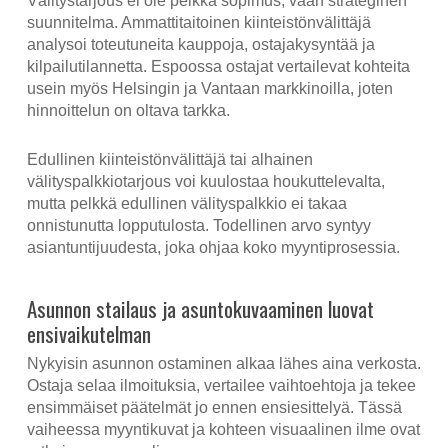
Välitystarjous ei ole pelkkä sopimus, vaan strateginen
suunnitelma. Ammattitaitoinen kiinteistönvälittäjä
analysoi toteutuneita kauppoja, ostajakysyntää ja
kilpailutilannetta. Espoossa ostajat vertailevat kohteita
usein myös Helsingin ja Vantaan markkinoilla, joten
hinnoittelun on oltava tarkka.
Edullinen kiinteistönvälittäjä tai alhainen
välityspalkkiotarjous voi kuulostaa houkuttelevalta,
mutta pelkkä edullinen välityspalkkio ei takaa
onnistunutta lopputulosta. Todellinen arvo syntyy
asiantuntijuudesta, joka ohjaa koko myyntiprosessia.
Asunnon stailaus ja asuntokuvaaminen luovat
ensivaikutelman
Nykyisin asunnon ostaminen alkaa lähes aina verkosta.
Ostaja selaa ilmoituksia, vertailee vaihtoehtoja ja tekee
ensimmäiset päätelmät jo ennen ensiesittelyä. Tässä
vaiheessa myyntikuvat ja kohteen visuaalinen ilme ovat