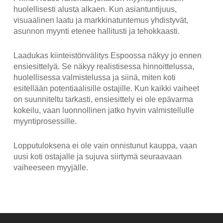
huolellisesti alusta alkaen. Kun asiantuntijuus,
visuaalinen laatu ja markkinatuntemus yhdistyvät,
asunnon myynti etenee hallitusti ja tehokkaasti.
Laadukas kiinteistönvälitys Espoossa näkyy jo ennen
ensiesittelyä. Se näkyy realistisessa hinnoittelussa,
huolellisessa valmistelussa ja siinä, miten koti
esitellään potentiaalisille ostajille. Kun kaikki vaiheet
on suunniteltu tarkasti, ensiesittely ei ole epävarma
kokeilu, vaan luonnollinen jatko hyvin valmistellulle
myyntiprosessille.
Lopputuloksena ei ole vain onnistunut kauppa, vaan
uusi koti ostajalle ja sujuva siirtymä seuraavaan
vaiheeseen myyjälle.