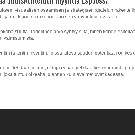
sen, visuaalisen osaamisen ja strategisen ajattelun rakenteil
sti, ja markkinointi rakennetaan sen vahvuuksien varaan.
kokonaisuutta. Todellinen arvo syntyy siitä, miten kohde esitell
n valmistumista.
iin ja tontin myyntiin, joissa tulevaisuuden potentiaali on kes
ointi tehdään oikein, ostaja ei näe pelkkää keskeneräistä proj
, joka tuntuu oikealta jo ennen kuin avaimet ovat kädessä.