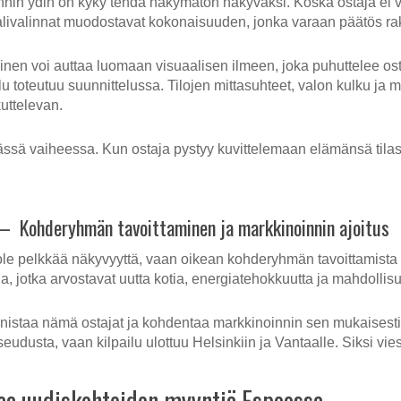
nin ydin on kyky tehdä näkymätön näkyväksi. Koska ostaja ei vo
alivalinnat muodostavat kokonaisuuden, jonka varaan päätös ra
ainen voi auttaa luomaan visuaalisen ilmeen, joka puhuttelee o
lu toteutuu suunnittelussa. Tilojen mittasuhteet, valon kulku ja ma
uttelevan.
ässä vaiheessa. Kun ostaja pystyy kuvittelemaan elämänsä tilass
 – Kohderyhmän tavoittaminen ja markkinoinnin ajoitus
ole pelkkää näkyvyyttä, vaan oikean kohderyhmän tavoittamist
a, jotka arvostavat uutta kotia, energiatehokkuutta ja mahdollis
tunnistaa nämä ostajat ja kohdentaa markkinoinnin sen mukaisest
dusta, vaan kilpailu ulottuu Helsinkiin ja Vantaalle. Siksi viest
aa uudiskohteiden myyntiä Espoossa