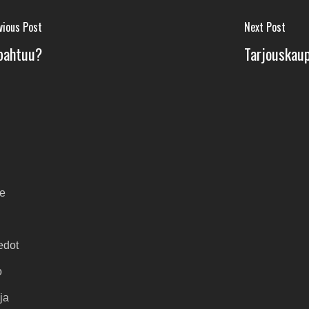
vious Post
Next Post
apahtuu?
Tarjouskaup
e
edot
o
ja