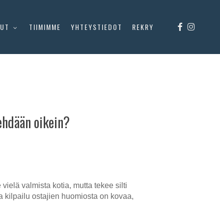
FACEBOOK
INSTAGR
LUT
TIIMIMME
YHTEYSTIEDOT
REKRY
ehdään oikein?
ielä valmista kotia, mutta tekee silti
a kilpailu ostajien huomiosta on kovaa,