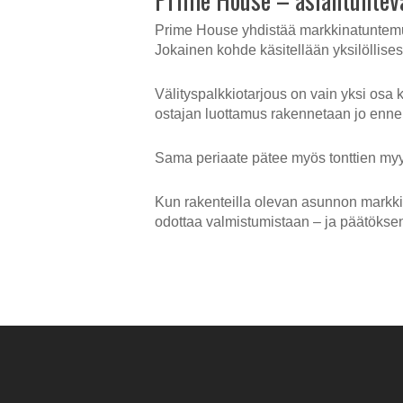
Prime House yhdistää markkinatuntemuk
Jokainen kohde käsitellään yksilöllise
Välityspalkkiotarjous on vain yksi osa 
ostajan luottamus rakennetaan jo enne
Sama periaate pätee myös tonttien myynt
Kun rakenteilla olevan asunnon markkin
odottaa valmistumistaan – ja päätöksen