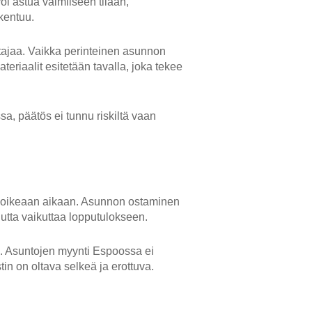
i astua valmiiseen tilaan,
kentuu.
stajaa. Vaikka perinteinen asunnon
teriaalit esitetään tavalla, joka tekee
a, päätös ei tunnu riskiltä vaan
a oikeaan aikaan. Asunnon ostaminen
uutta vaikuttaa lopputulokseen.
i. Asuntojen myynti Espoossa ei
in on oltava selkeä ja erottuva.