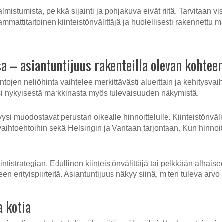
stumista, pelkkä sijainti ja pohjakuva eivät riitä. Tarvitaan vis
mattitaitoinen kiinteistönvälittäjä ja huolellisesti rakennettu m
sa – asiantuntijuus rakenteilla olevan kohte
ojen neliöhinta vaihtelee merkittävästi alueittain ja kehitysv
si nykyisestä markkinasta myös tulevaisuuden näkymistä.
i muodostavat perustan oikealle hinnoittelulle. Kiinteistönvälitt
htoehtoihin sekä Helsingin ja Vantaan tarjontaan. Kun hinnoitte
ntistrategian. Edullinen kiinteistönvälittäjä tai pelkkään alhais
en erityispiirteitä. Asiantuntijuus näkyy siinä, miten tuleva arvo
a kotia