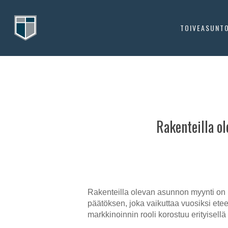
Skip
to
TOIVEASUNT
main
content
Rakenteilla o
Rakenteilla olevan asunnon myynti on ku
päätöksen, joka vaikuttaa vuosiksi ete
markkinoinnin rooli korostuu erityisellä 