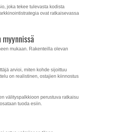
io, joka tekee tulevasta kodista
arkkinointistrategia ovat ratkaisevassa
en myynnissä
aiheen mukaan. Rakenteilla olevan
äjä arvioi, miten kohde sijoittuu
lu on realistinen, ostajien kiinnostus
een välityspalkkioon perustuva ratkaisu
 osataan tuoda esiin.