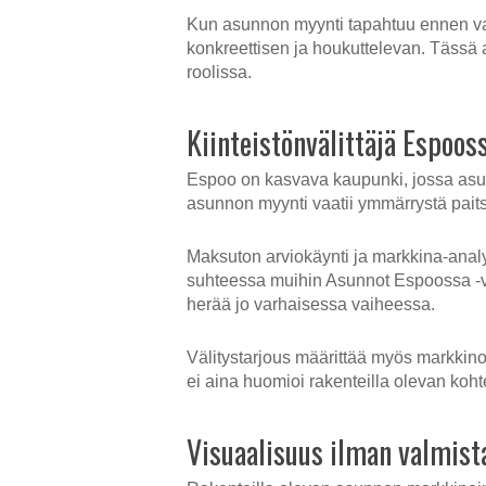
Kun asunnon myynti tapahtuu ennen valmi
konkreettisen ja houkuttelevan. Tässä am
roolissa.
Kiinteistönvälittäjä Espoos
Espoo on kasvava kaupunki, jossa asunt
asunnon myynti vaatii ymmärrystä pait
Maksuton arviokäynti ja markkina-analyys
suhteessa muihin Asunnot Espoossa -vai
herää jo varhaisessa vaiheessa.
Välitystarjous määrittää myös markkinoi
ei aina huomioi rakenteilla olevan kohte
Visuaalisuus ilman valmist