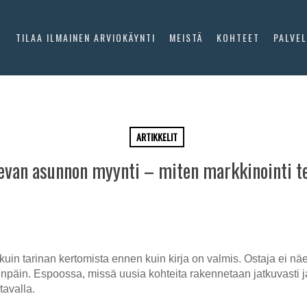
O
TILAA ILMAINEN ARVIOKÄYNTI
MEISTÄ
KOHTEET
PALVE
ARTIKKELIT
levan asunnon myynti – miten markkinointi t
in tarinan kertomista ennen kuin kirja on valmis. Ostaja ei näe v
enpäin. Espoossa, missä uusia kohteita rakennetaan jatkuvasti j
tavalla.