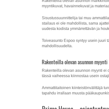
Rakenteilla olevan asunnon markkinoin
myyntikuvat, havainnekuvat ja materia
Sisustussuunnittelija tai muu ammattil
stailaus ei ole mahdollista, sama ajatte
uudesta kodista ymmärrettävän ja houk
Toiveasunto Espoo syntyy usein juuri t
mahdollisuudelta.
Rakenteilla olevan asunnon myynti
Rakenteilla olevan asunnon myynti ei 
tässä vaiheessa kiinnostaa usein ostaji
Ammattitaitoinen kiinteistönvälittäjä 
tapahdu irrallaan muusta pääkaupunkiseu
Prime House – asiantuntev