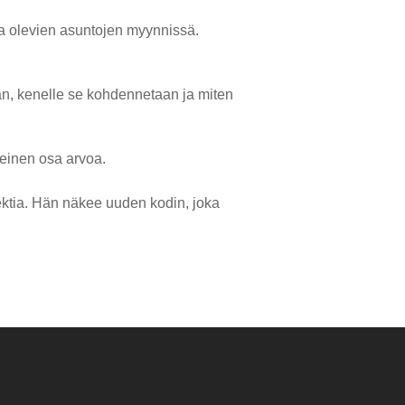
la olevien asuntojen myynnissä.
ään, kenelle se kohdennetaan ja miten
keinen osa arvoa.
ektia. Hän näkee uuden kodin, joka